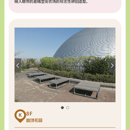
映入眼帘的是晴空街农场的标志性耕田造型。
8F
圆顶花园