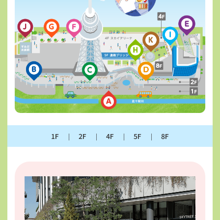
1F
2F
4F
5F
8F