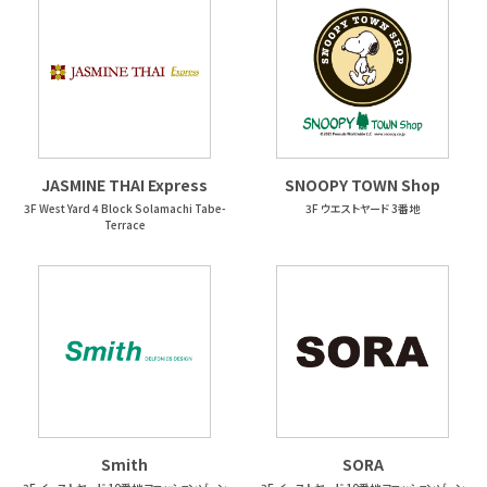
JASMINE THAI Express
SNOOPY TOWN Shop
3F West Yard 4 Block Solamachi Tabe-
3F ウエストヤード 3番地
Terrace
Smith
SORA