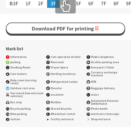
B3F
1F
2F
3F
4F
5F
6F
7F
8F
9
Download PDF for printing
Mark list
Information
Coin operated stroller
Public telephone
parking
Restroom
Stroller parking area
Smoking Room
Prayer Space
Everyone's Toilet
Currency exchange
Coin lockers
Vending machines
machine
Baby room (nursing
Refrigerated Locker
ATM
room)
Outdoor rest area
Elevator
Baggage delivery
Taxi stand (low-emission
escalator
stairs
vehicles)
Automated External
Bus stop
Mailbox
Defibrillator
Bicycle parking
Shared bicycles
Photo booth
Bike parking
Wheelchair rental
electronic telescope
station
Facility entrance
Shop entrance