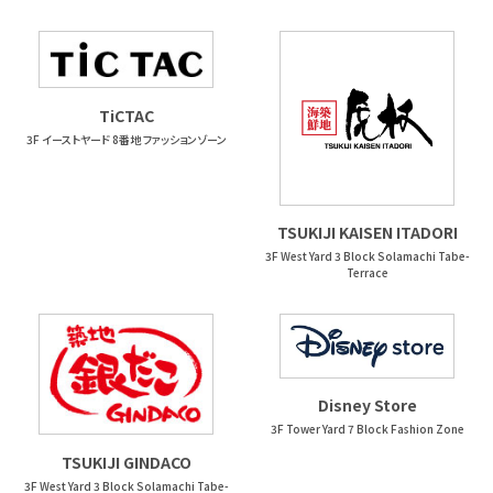
TiCTAC
3F イーストヤード 8番地 ファッションゾーン
TSUKIJI KAISEN ITADORI
3F West Yard 3 Block Solamachi Tabe-
Terrace
Disney Store
3F Tower Yard 7 Block Fashion Zone
TSUKIJI GINDACO
3F West Yard 3 Block Solamachi Tabe-