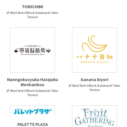
TORIICHIMI
3F West Yard 3 Block Solamachi Tabe-
Terrace
Nanngokusyuka Harajuku
banana biyori
Menhanbou
3F West Yard 3 Block Solamachi Tabe-
Terrace
3F West Yard 4 Block Solamachi Tabe-
Terrace
PALETTE PLAZA